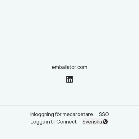
emballator.com
Inloggning för medarbetare
·
SSO
Logga in till Connect
·
Svenska
Byt språk